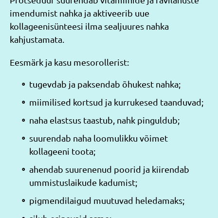
imendumist nahka ja aktiveerib uue
kollageenisünteesi ilma sealjuures nahka
kahjustamata.
Eesmärk ja kasu mesorollerist:
tugevdab ja paksendab õhukest nahka;
miimilised kortsud ja kurrukesed taanduvad;
naha elastsus taastub, nahk pinguldub;
suurendab naha loomulikku võimet
kollageeni toota;
ahendab suurenenud poorid ja kiirendab
ummistuslaikude kadumist;
pigmendilaigud muutuvad heledamaks;