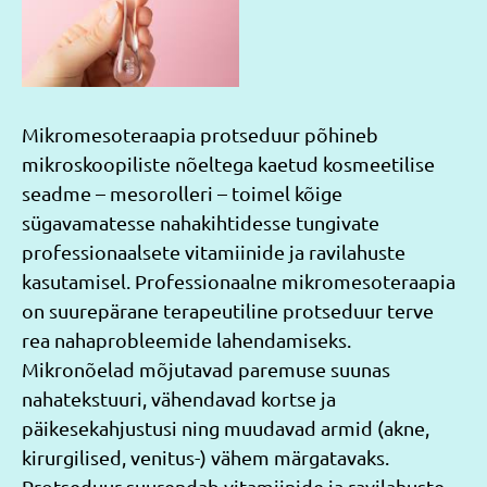
Mikromesoteraapia protseduur põhineb
mikroskoopiliste nõeltega kaetud kosmeetilise
seadme – mesorolleri – toimel kõige
sügavamatesse nahakihtidesse tungivate
professionaalsete vitamiinide ja ravilahuste
kasutamisel. Professionaalne mikromesoteraapia
on suurepärane terapeutiline protseduur terve
rea nahaprobleemide lahendamiseks.
Mikronõelad mõjutavad paremuse suunas
nahatekstuuri, vähendavad kortse ja
päikesekahjustusi ning muudavad armid (akne,
kirurgilised, venitus-) vähem märgatavaks.
Protseduur suurendab vitamiinide ja ravilahuste