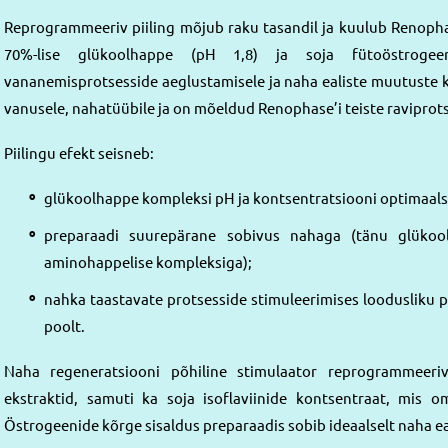
Reprogrammeeriv piiling mõjub raku tasandil ja kuulub Renoph
70%-lise glükoolhappe (pH 1,8) ja soja fütoöstroge
vananemisprotsesside aeglustamisele ja naha ealiste muutuste kor
vanusele, nahatüübile ja on mõeldud Renophase’i teiste raviprot
Piilingu efekt seisneb:
glükoolhappe kompleksi pH ja kontsentratsiooni optimaalse
preparaadi suurepärane sobivus nahaga (tänu glükoolh
aminohappelise kompleksiga);
nahka taastavate protsesside stimuleerimises loodusliku
poolt.
Naha regeneratsiooni põhiline stimulaator reprogrammeeriv
ekstraktid, samuti ka soja isoflaviinide kontsentraat, mis o
Östrogeenide kõrge sisaldus preparaadis sobib ideaalselt naha e