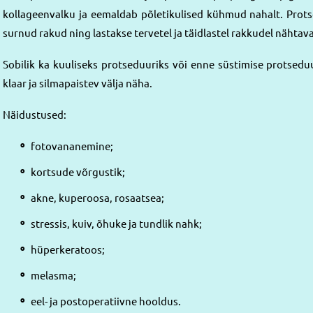
kollageenvalku ja eemaldab põletikulised kühmud nahalt. Prot
surnud rakud ning lastakse tervetel ja täidlastel rakkudel nähtaval
Sobilik ka kuuliseks protseduuriks või enne süstimise protseduu
klaar ja silmapaistev välja näha.
Näidustused:
fotovananemine;
kortsude võrgustik;
akne, kuperoosa, rosaatsea;
stressis, kuiv, õhuke ja tundlik nahk;
hüperkeratoos;
melasma;
eel- ja postoperatiivne hooldus.