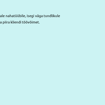
ale nahatüübile, isegi väga tundlikule
a piira kliendi töövõimet.