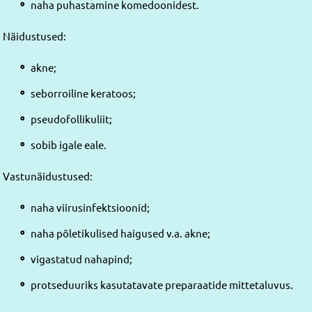
naha puhastamine komedoonidest.
Näidustused:
akne;
seborroiline keratoos;
pseudofollikuliit;
sobib igale eale.
Vastunäidustused:
naha viirusinfektsioonid;
naha põletikulised haigused v.a. akne;
vigastatud nahapind;
protseduuriks kasutatavate preparaatide mittetaluvus.