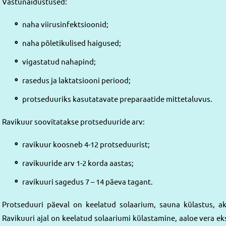
Vastunäidustused:
naha viirusinfektsioonid;
naha põletikulised haigused;
vigastatud nahapind;
rasedus ja laktatsiooni periood;
protseduuriks kasutatavate preparaatide mittetaluvus.
Ravikuur soovitatakse protseduuride arv:
ravikuur koosneb 4-12 protseduurist;
ravikuuride arv 1-2 korda aastas;
ravikuuri sagedus 7 – 14 päeva tagant.
Protseduuri päeval on keelatud solaarium, sauna külastus, akt
Ravikuuri ajal on keelatud solaariumi külastamine, aaloe vera eks