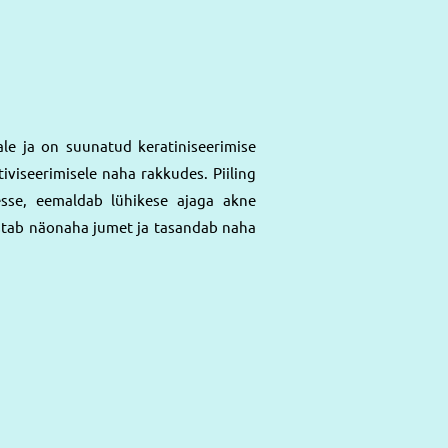
e ja on suunatud keratiniseerimise
iviseerimisele naha rakkudes. Piiling
sesse, eemaldab lühikese ajaga akne
ustab näonaha jumet ja tasandab naha