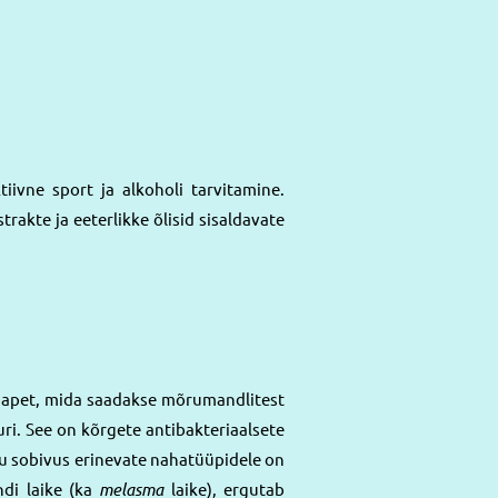
iivne sport ja alkoholi tarvitamine.
trakte ja eeterlikke õlisid sisaldavate
lhapet, mida saadakse mõrumandlitest
ri. See on kõrgete antibakteriaalsete
 sobivus erinevate nahatüüpidele on
di laike (ka
melasma
laike), ergutab