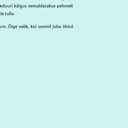
seduuri käigus eemaldatakse pehmelt
e tulla.
re. Õige valik, kui soovid juba õhtul