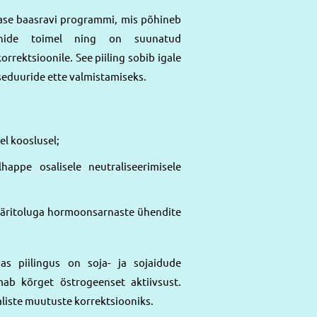
ase baasravi programmi, mis põhineb
enide toimel ning on suunatud
rektsioonile. See piiling sobib igale
seduuride ette valmistamiseks.
l kooslusel;
appe osalisele neutraliseerimisele
 päritoluga hormoonsarnaste ühendite
as piilingus on soja- ja sojaidude
mab kõrget östrogeenset aktiivsust.
aliste muutuste korrektsiooniks.