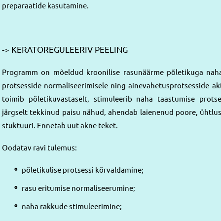
preparaatide kasutamine.
-> KERATOREGULEERIV PEELING
Programm on mõeldud kroonilise rasunäärme põletikuga nahal
protsesside normaliseerimisele ning ainevahetusprotsesside akt
toimib põletikuvastaselt, stimuleerib naha taastumise prot
järgselt tekkinud paisu nähud, ahendab laienenud poore, ühtl
stuktuuri. Ennetab uut akne teket.
Oodatav ravi tulemus:
põletikulise protsessi kõrvaldamine;
rasu eritumise normaliseerumine;
naha rakkude stimuleerimine;