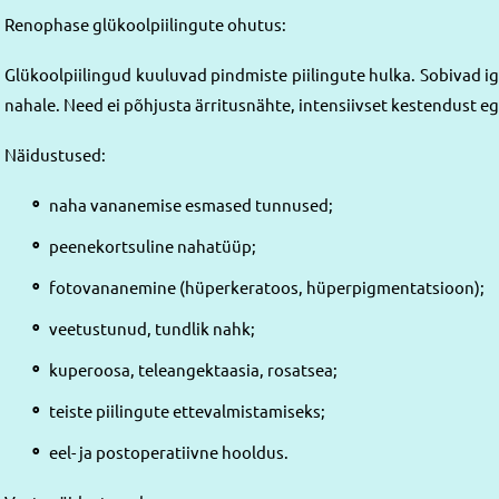
Renophase glükoolpiilingute ohutus:
Glükoolpiilingud kuuluvad pindmiste piilingute hulka. Sobivad ig
nahale. Need ei põhjusta ärritusnähte, intensiivset kestendust eg
Näidustused:
naha vananemise esmased tunnused;
peenekortsuline nahatüüp;
fotovananemine (hüperkeratoos, hüperpigmentatsioon);
veetustunud, tundlik nahk;
kuperoosa, teleangektaasia, rosatsea;
teiste piilingute ettevalmistamiseks;
eel- ja postoperatiivne hooldus.