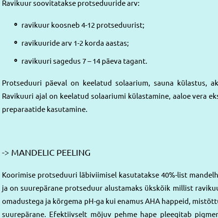
Ravikuur soovitatakse protseduuride arv:
ravikuur koosneb 4-12 protseduurist;
ravikuuride arv 1-2 korda aastas;
ravikuuri sagedus 7 – 14 päeva tagant.
Protseduuri päeval on keelatud solaarium, sauna külastus, akt
Ravikuuri ajal on keelatud solaariumi külastamine, aaloe vera eks
preparaatide kasutamine.
-> MANDELIC PEELING
Koorimise protseduuri läbiviimisel kasutatakse 40%-list mande
ja on suurepärane protseduur alustamaks ükskõik millist ravikuu
omadustega ja kõrgema pH-ga kui enamus AHA happeid, mistõttu
suurepärane. Efektiivselt mõjuv pehme hape pleegitab pigmen